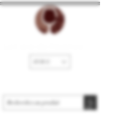
La Cave de Fayence
EUR (€)