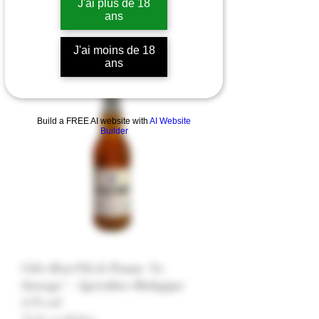
J'ai plus de 18
ans
J'ai moins de 18
ans
Cidre
Build a FREE AI website with
AI Website
Builder
Cidre Brut Fils de Pomme "Le
Sauvage" - Agriculture Biologique
5,5% vol