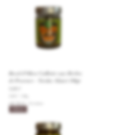
0
€
p
r
o
2
0
0
G
r
a
m
m
Bocal d'Olives Cailletier aux Herbes
de Provence - Nicolas Alziari 180gr
Preis
9,00 €
9,00 €
/
180g
9
inkl. MwSt.
|
Livraison
,
Olives
0
0
€
p
r