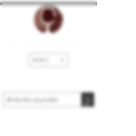
La Cave de Fayence
EUR (€)