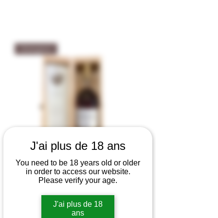
Armagnac
J'ai plus de 18 ans
You need to be 18 years old or older
in order to access our website.
Please verify your age.
Armagnac Dartigalongue 2006 42%
vol
J'ai plus de 18
Preis
109,00 €
ans