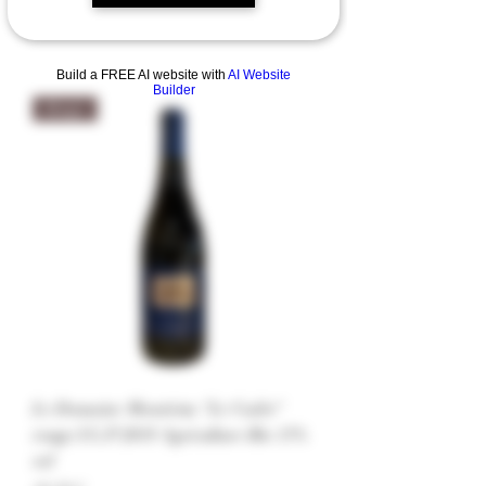
Build a FREE AI website with
AI Website
Builder
Rouge
Le Domaine Montirius "Le Cadet"
rouge I.G.P 2019 Agriculture Bio 13%
vol