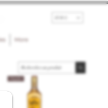
e
EUR (€)
les
More
Tequila