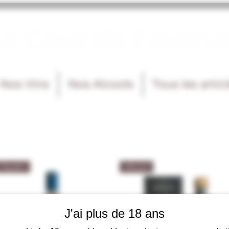
La Cave de Fayenc
Nos Vins
Nos Alcools
Tous les artic
Tequila
Mezcal
J'ai plus de 18 ans