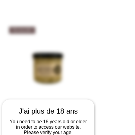
Tartinable
J'ai plus de 18 ans
Les Tartinables Salés Haricots
Courgettes Menthe Citron Féta -
You need to be 18 years old or older
in order to access our website.
Façon C 100gr
Please verify your age.