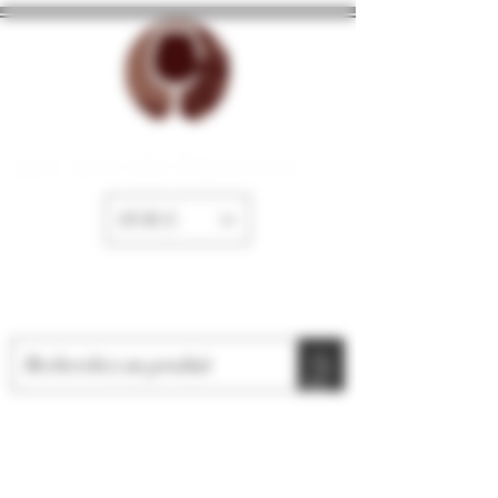
La Cave de Fayence
EUR (€)