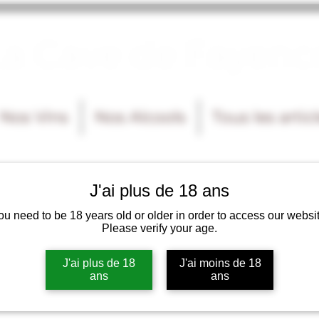
La Cave de Fayenc
Nos Vins
Nos Alcools
Tous les artic
J'ai plus de 18 ans
ou need to be 18 years old or older in order to access our websit
Please verify your age.
J'ai plus de 18
J'ai moins de 18
ans
ans