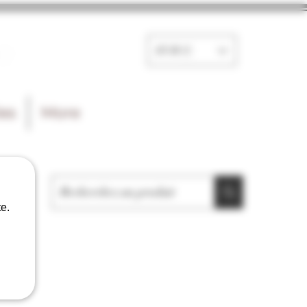
e
EUR (€)
les
More
e.