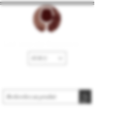
La Cave de Fayence
EUR (€)