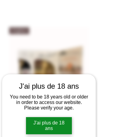
Coffret
J'ai plus de 18 ans
You need to be 18 years old or older
in order to access our website.
Please verify your age.
Coffret Pastis Henri Bardouin avec 2
Verres + 1 Carafe 45% vol
J'ai plus de 18
ans
Rupture de stock