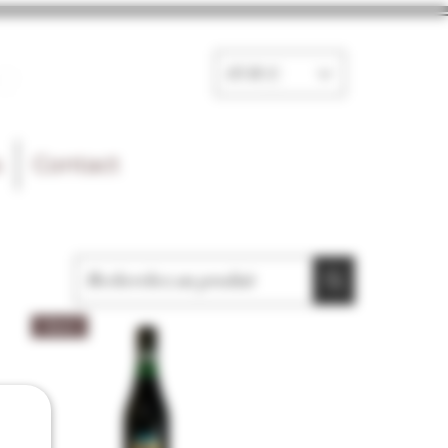
e
EUR (€)
s
Contact
Amer