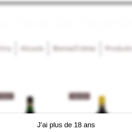
La Cave de Fayenc
Vins
Alcools
Bieres/Cidres
Produit
Amer
Apéritif
J'ai plus de 18 ans