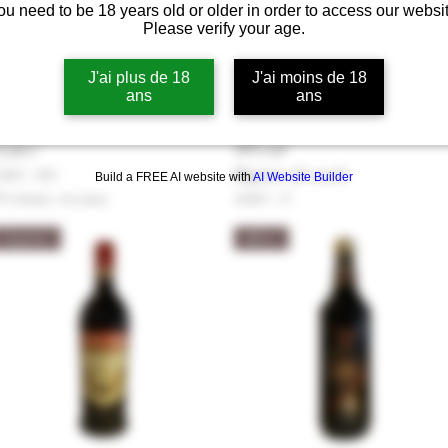
ou need to be 18 years old or older in order to access our websit
Please verify your age.
J'ai plus de 18
J'ai moins de 18
ans
ans
Aperçu rapide
Aperçu rapide
ernet Branca 39% vol
Picon Bière Apéritif Au Citron
18% vol
rix
5,00 €
Rupture de stock
,00 €
/
70cl
Build a FREE AI website with
AI Website Builder
VA Incluse
|
Livraison
18,00 €
/
1l
1
8
Liqueur
Bière
,
0
0
€
p
a
r
1
L
i
t
r