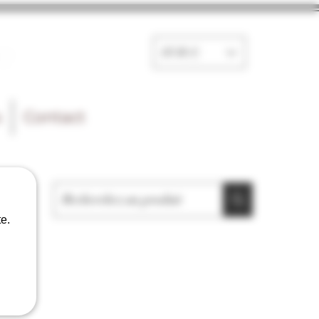
e
EUR (€)
s
Contact
e.