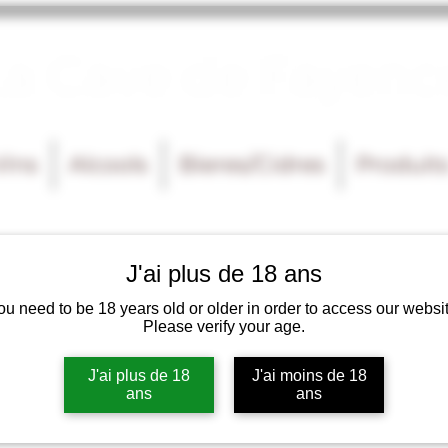
La Cave de Fayenc
Vins
Alcools
Bieres/Cidres
Produit
J'ai plus de 18 ans
ou need to be 18 years old or older in order to access our websit
Please verify your age.
J'ai plus de 18
J'ai moins de 18
ans
ans