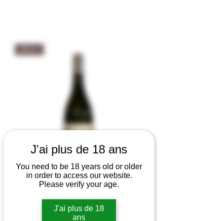
Blanc
J'ai plus de 18 ans
You need to be 18 years old or older
in order to access our website.
Please verify your age.
Mas de l'Oncle "Plaisir de Jour" blanc
2023 - Agriculture Biologique 13% vol
J'ai plus de 18
Prix
11,00 €
ans