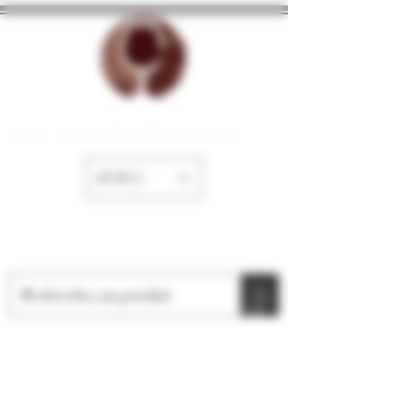
La Cave de Fayence
EUR (€)