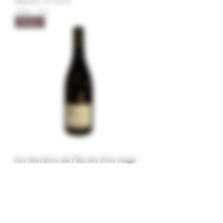
Rupture de stock
21,00 €
/
75cl
2
Rouge
1
,
0
0
€
p
a
r
7
5
C
e
n
t
i
l
Les Sorcières du Clos des Fées rouge
i
2023 13,5% vol
t
r
Prix
18,00 €
e
s
18,00 €
/
75cl
1
TVA Incluse
|
Livraison
8
,