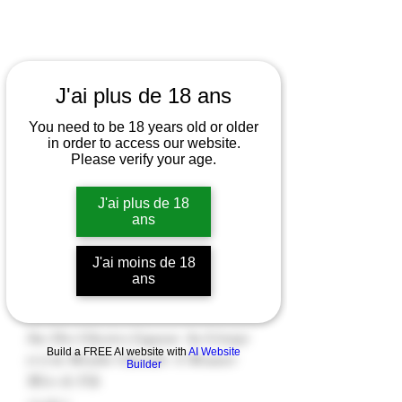
Liqueur
J'ai plus de 18 ans
You need to be 18 years old or older
in order to access our website.
Please verify your age.
J'ai plus de 18
ans
J'ai moins de 18
ans
Suc Des Glaciers Liqueur Au Génépi
Build a FREE AI website with
AI Website
et à la Menthe Glaciale-A Meunier
Builder
Mère & Fils