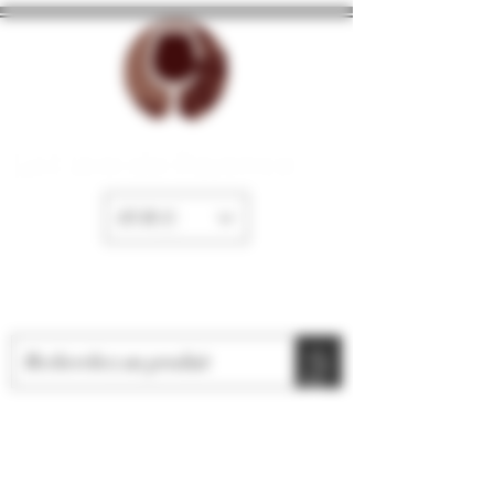
La Cave de Fayence
EUR (€)