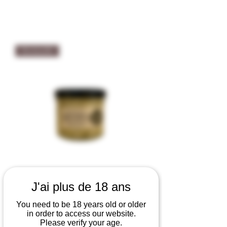
Tartinable
J'ai plus de 18 ans
Les Tartinables Salés Haricots
Courgettes Menthe Citron Féta -
You need to be 18 years old or older
in order to access our website.
Façon C 100gr
Please verify your age.