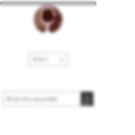
La Cave de Fayence
EUR (€)