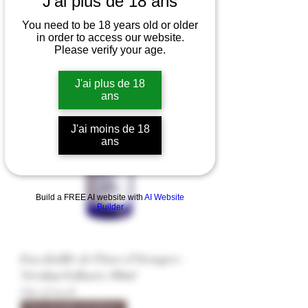
J'ai plus de 18 ans
You need to be 18 years old or older
in order to access our website.
Please verify your age.
Eau distillée de Fleurs
J'ai plus de 18
ans
J'ai moins de 18
ans
Build a FREE AI website with
AI Website
Builder
Eau distillée de Fleurs d'Orangers -
Nérolium Vallauris 100ml
Out of stock