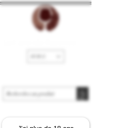
La Cave de Fayence
EUR (€)