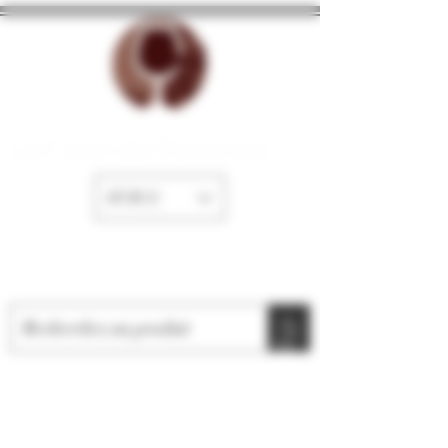
La Cave de Fayence
EUR (€)