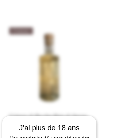
Crémeux
Crémeux de Bacchus Baies de Sureau
"Table Du Vigneron" - Les Santolines
J'ai plus de 18 ans
25cl