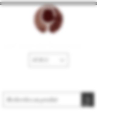
La Cave de Fayence
EUR (€)