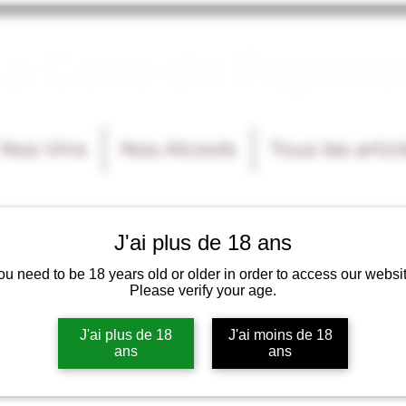
La Cave de Fayenc
Nos Vins
Nos Alcools
Tous les artic
J'ai plus de 18 ans
ou need to be 18 years old or older in order to access our websit
Please verify your age.
J'ai plus de 18
J'ai moins de 18
ans
ans