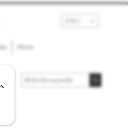
e
EUR (€)
les
More
e.