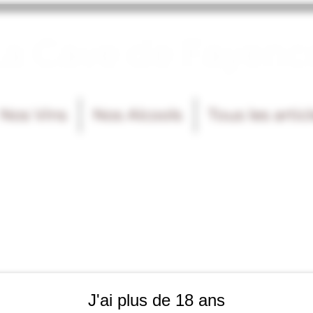
La Cave de Fayenc
Nos Vins
Nos Alcools
Tous les artic
J'ai plus de 18 ans