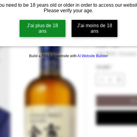
ou need to be 18 years old or older in order to access our websit
Whisky Single
Please verify your age.
Étui
J'ai plus de 18
J'ai moins de 18
ans
ans
Preis
98,00 €
98,00 €
/
70cl
98,00 €
inkl. MwSt.
|
Livraison
Build a FREE AI website with
AI Website Builder
pro
70
Anzahl
*
Zentiliter
In