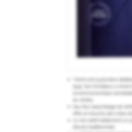
"Yoichi est la première distil
1934. Son fondateur a choisi
environnementales semblables 
du whisky.
Issu d’un assemblage de whisk
offre en bouche des notes de
Le nez saisit habilement un p
directe traditionnelle.