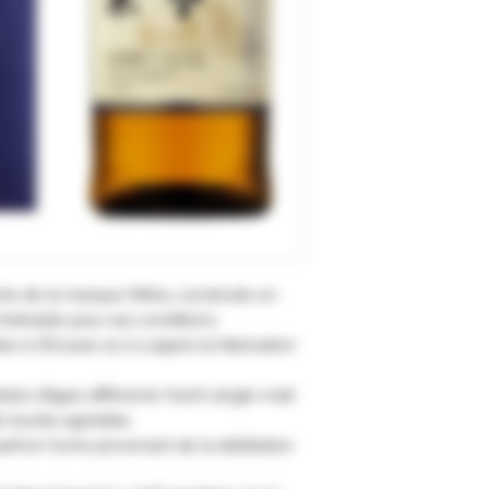
lerie de la marque Nikka, construite en
 Hokkaido pour ses conditions
à l’Écosse où il a appris la fabrication
ies d’âges différents Yoichi single malt
 tourbe agréable.
arfum fumé provenant de la distillation