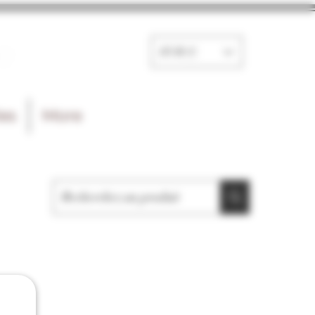
e
EUR (€)
les
More