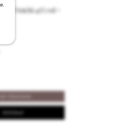
e.
 Malt Yoichi 45% vol +
 den Warenkorb
Sofortkauf