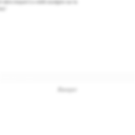
dans lequel il a vieilli souligne sur la
es."
Formulaire d'abonnement
Envoyer
+33494761420