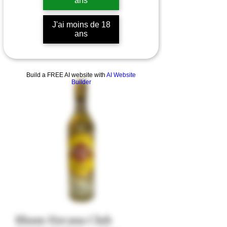
ans
J'ai moins de 18
ans
Build a FREE AI website with
AI Website
Builder
Rhum Havana Club