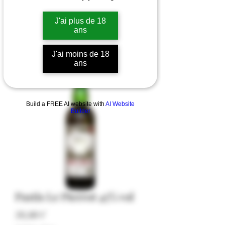
J'ai plus de 18
ans
J'ai moins de 18
ans
Build a FREE AI website with
AI Website
Builder
Pastis Le Pierrot 45% vol
Preis
38,00 €