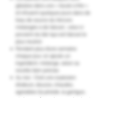
glissées dans une « boule à thé »
et infusent quelques jours dans de
l’eau de source du Vercors
mélangée à de l’alcool ; celui-ci
provient du blé (qui est l’alcool le
plus neutre).
Pendant plus d’une semaine
chaque jour, on ajoute un
ingrédient, mélange, selon sa
recette bien précise.
Au nez : C’est une explosion
d’odeurs, douces, chaudes,
agréables (la pinède, la garrigue…
et si on en ferme les yeux le chant
des cigales prend le dessus).
En bouche : l’anis puis le thym, le
romarin et la réglisse ensuite, vous
laissent sur votre soif… on en
oublie presque l’alcool.