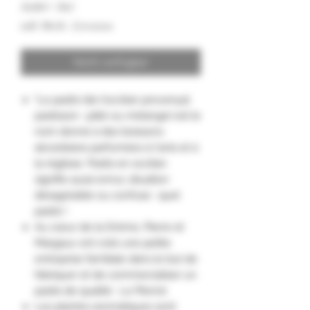
38,00 €
/
70cl
38,00 €
inkl. MwSt.
|
Livraison
pro
70
Zentiliter
Nicht verfügbar
"Le pastis (de l'occitan provençal
pastisson : pâté ou mélange) est le
nom donné à des boissons
alcoolisées parfumées à l'anis et à
la réglisse. Pastis en occitan
signifie aussi ennui, situation
désagréable ou confuse : quel
pastis !
Au cœur de la Drôme, Pierre et
Margaux ont créé une petite
entreprise familiale dans le but de
fabriquer et de commercialiser un
pastis de qualité : Le Pierrot.
Les plantes aromatiques sont