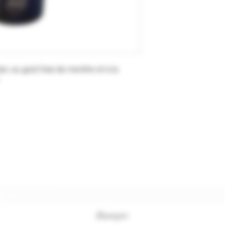
e, au goût frais de menthe et à la
Formulaire d'abonnement
Envoyer