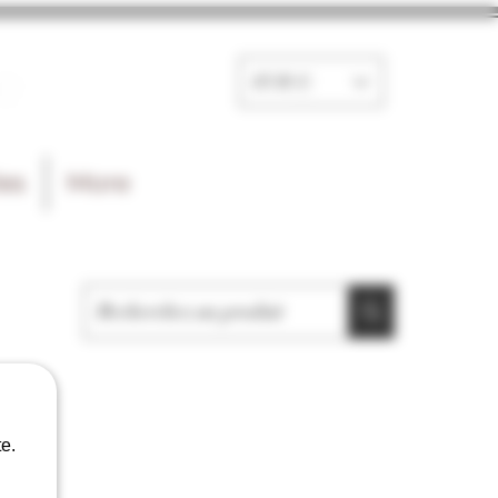
e
EUR (€)
les
More
e.