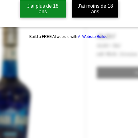
J'ai plus de 18
J'ai moins de 18
Liqueur La Gr
ans
ans
1928 24% vol
Preis
18,50 €
Build a FREE AI website with
AI Website Builder
18,50 €
/
70cl
18,50 €
inkl. MwSt.
|
Livraison
pro
70
Zentiliter
N