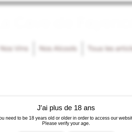
La Cave de Fayenc
Nos Vins
Nos Alcools
Tous les artic
J'ai plus de 18 ans
ou need to be 18 years old or older in order to access our websit
Please verify your age.