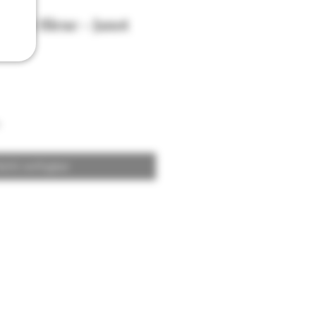
ande Bleue - Janot
icht verfügbar