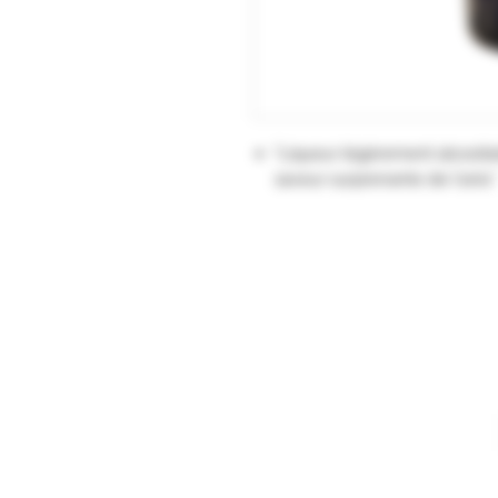
"Liqueur légèrement alcoolisé
saveur surprenante de l'anis."