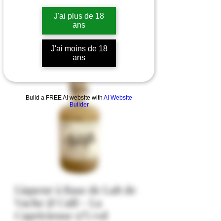
J'ai plus de 18
ans
J'ai moins de 18
ans
Build a FREE AI website with
AI Website
Builder
Liqueur à Base de Lait de
Vache & Café - La
Capricieuse 17% vol