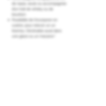
de repas, seule ou accompagnée
d’un trait de whisky ou de
bourbon.
Possibilité de l’incorporer en
cuisine, pour relever un un
tiramisu. Déclinable aussi dans
une glace ou un macaron."
A conserver à l’abri des UV et de la
chaleur, au réfrigérateur après
ouverture.
Ingrédients
Contient des extraits naturels de
cacao.