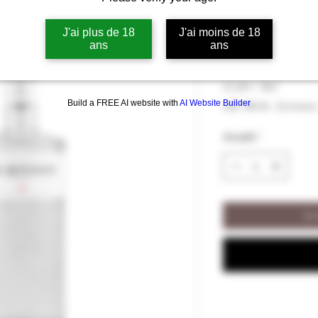
Gin The Botan
J'ai plus de 18
J'ai moins de 18
ans
ans
Preis
57,50 €
57,50 €
/
70cl
57,50 €
Build a FREE AI website with
AI Website Builder
inkl. MwSt.
|
Livraison
pro
70
Anzahl
*
Zentiliter
In