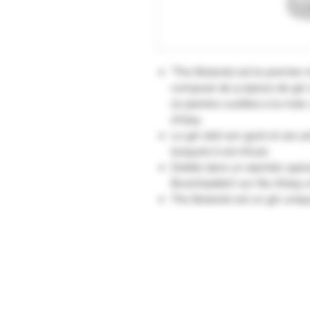
"The Botanist est le premier et 
composé de 9 épices de gin 
22 plantes cueillies à la main
d'Islay.
Le gin doit son goût et ses 
lesquels il est infusé.
Distillé dans un alambic spécia
Bruichladdich sur l’île d’Islay
The Botanist est un gin uniqu