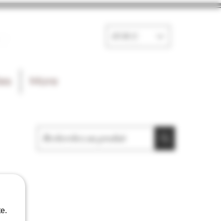
e
EUR (€)
les
More
e.