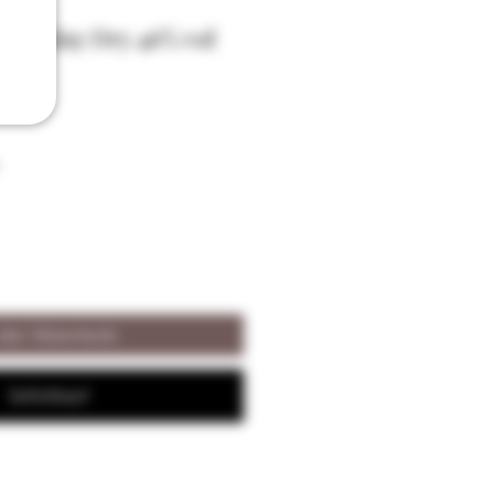
ist Islay Dry 46% vol
 den Warenkorb
Sofortkauf