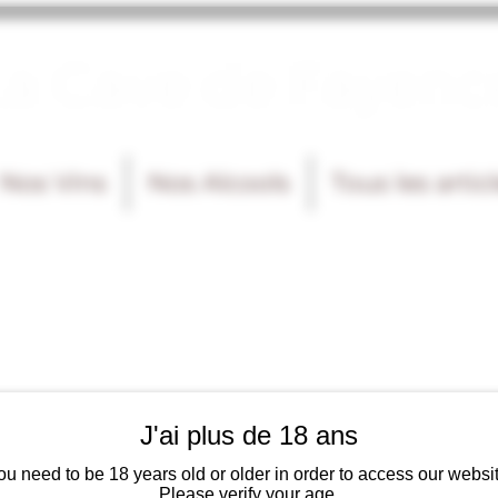
La Cave de Fayenc
Nos Vins
Nos Alcools
Tous les artic
J'ai plus de 18 ans
ou need to be 18 years old or older in order to access our websit
Please verify your age.