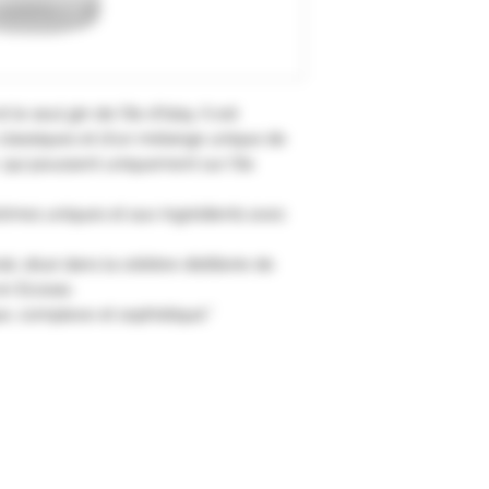
le seul gin de l'île d'Islay. Il est
classiques et d'un mélange unique de
, qui poussent uniquement sur l'île
arômes uniques et aux ingrédients avec
l, situé dans la célèbre distillerie de
 en Ecosse.
e, complexe et sophistiqué."