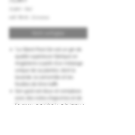
74,00 €
74,00 €
/
70cl
74,00 €
inkl. MwSt.
|
Livraison
pro
70
Zentiliter
Nicht verfügbar
"Le Silent Pool Gin est un gin de
qualité supérieure fabriqué en
Angleterre à partir d'un mélange
unique de 24 plantes, dont la
lavande, la camomille et les
feuilles de lime kaffir.
Son goût est doux et complexe,
avec des notes d'agrumes et de
fleurs qui persistent sur la langue.
Savourez-le pur ou mélangé à
votre cocktail préféré.