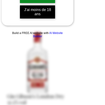
J'ai moins de 18
ans
Build a FREE AI website with
AI Website
Builder
Gin Gibson's London Dry
37.5% vol