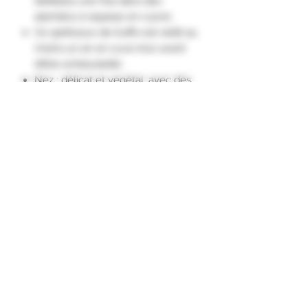
distillées une fois dans des
alambics à repasse en cuivre.
Ce spiritueux de truffe est vieilli au
moins un an en cuve inox avant
d’être embouteillé.
Nez : délicat et végétal, avec des
notes d’humus et de champignons
de sous bois.
Palais : savoureux, aux notes de
truffe cuite, de bouillon et de
beurre salé.
Finale : persistante et délicate."
Formulaire d'abonnement