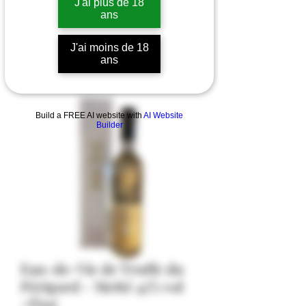
J'ai plus de 18
ans
J'ai moins de 18
ans
Build a FREE AI website with
AI Website
Builder
Eau-de-Vie de Truffe du
Périgord - Metté 45% vol
+Étui