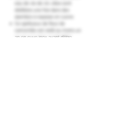
eau de vie de vin, elles sont
distillées une fois dans des
alambics à repasse en cuivre.
Ce spiritueux de fleur de
camomille est vieilli au moins un
an en cuve inox avant d’être
embouteillé.
Nez : frais et floral, aux notes de
pomme golden.
Palais : fin et fruité, aux saveurs de
thé et de jus de pomme frais.
Finale : fruitée et fraîche."
Formulaire d'abonnement