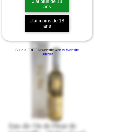
J'ai plus de 18
ans
J'ai moins de 18
ans
Build a FREE AI website with
AI Website
Builder
Eau-de-Vie de Fleur de