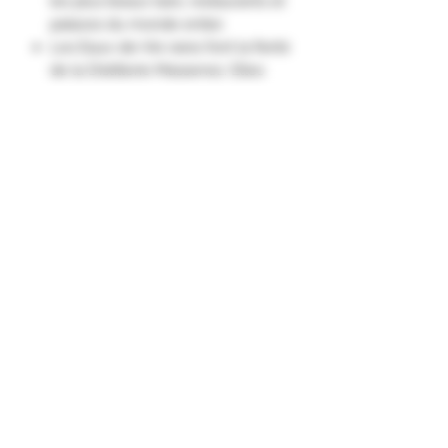
les plus beaux bars, restaurants et
palaces du monde entier.
Les Eaux-de-Vie rares font la fierté
de la Distillerie Massenez. Elles
vous charmeront par leur finesse
et élégance en bouche.
Une Eau-de-Vie qui requiert un
travail important sur le fruit frais
afin d’en préserver la délicatesse
de tous les arômes."
Formulaire d'abonnement
Envoyer