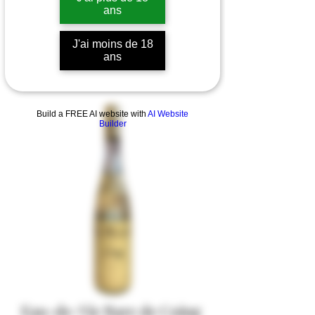
ans
J'ai moins de 18
ans
Build a FREE AI website with
AI Website
Builder
Eau-de-Vie Rare de Coing