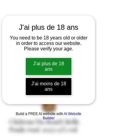
J'ai plus de 18 ans
You need to be 18 years old or older
in order to access our website.
Please verify your age.
J'ai plus de 18
ans
J'ai moins de 18
ans
Build a FREE AI website with
AI Website
Builder
Château Du Rouët Belle
Poule rosé 2025 13% vol