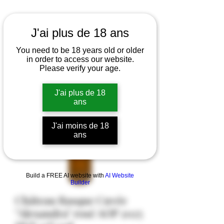
J'ai plus de 18 ans
You need to be 18 years old or older
in order to access our website.
Please verify your age.
J'ai plus de 18
ans
J'ai moins de 18
ans
Build a FREE AI website with
AI Website
Builder
Château Rasque Cuvée
"Alexandra" rosé AOP 2025