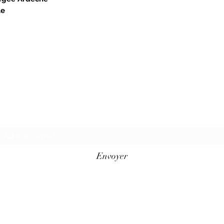
le
Formulaire d'abonnement
Envoyer
+33494761420