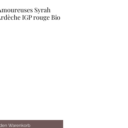
 Amoureuses Syrah
Ardèche IGP rouge Bio
 den Warenkorb