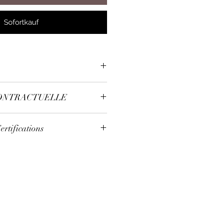
Sofortkauf
ONTRACTUELLE
 les quantités peuvent changer
rtifications
oitation Haute Valeur
ale
riculture Biologique