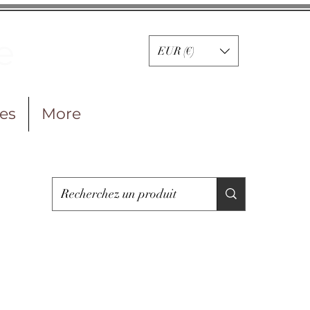
e
EUR (€)
les
More