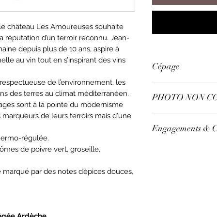
, le château Les Amoureuses souhaite
la réputation d’un terroir reconnu. Jean-
maine depuis plus de 10 ans, aspire à
le au vin tout en s’inspirant des vins
Cépage
espectueuse de l’environnement, les
Syrah 100%
ns des terres au climat méditerranéen.
PHOTO NON C
blages sont à la pointe du modernisme
s marqueurs de leurs terroirs mais d'une
Les Millésimes et
Engagements & Ce
selon nos stocks.
thermo-régulée.
rômes de poivre vert, groseille,
Issu d'une expl
Environnement
Vin issu de l’Ag
e marqué par des notes d’épices douces,
tégée Ardèche