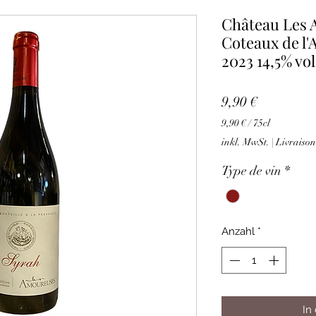
Château Les
Coteaux de l'
2023 14,5% vol
Preis
9,90 €
9,90 €
/
75cl
9,90 €
inkl. MwSt.
|
Livraison
pro
75
Type de vin
*
Zentiliter
Anzahl
*
In