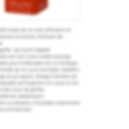
if à base de vin rosé, d’infusions et
s douces et amères, d'infusion de
l.
gnifie : qui ouvre l'appétit.
mbo (du nom d'une variété d'orange
isée pour la fabrication de vin d'orange)
ionnelle de vin sucré aromatisé. Apéritif à
ange et aux épices, Orange Colombo est
pulaire de l’hypocras (vin sucré où l’on
et des clous de girofle).
if très rafraîchissant.
nt vos desserts, chocolatés notamment,
 et fruits frais."