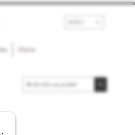
e
EUR (€)
les
More
e.