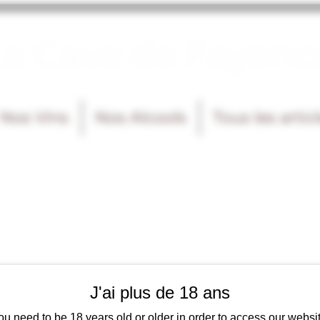
La Cave de Fayenc
Nos Vins
Nos Alcools
Tous les artic
J'ai plus de 18 ans
ou need to be 18 years old or older in order to access our websit