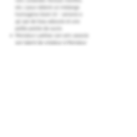
vert, coriandre, fenouil, menthe,
etc…) pour obtenir un mélange
homogène tirant 70 °, ramené à
45° par de l’eau adoucie et une
petite pointe de sucre.
Monsieur Lashkar, son ami, associe
son talent de créateur à Monsieur
Kanoui, est passionné d’aigles
majestueux.​
Il baptisa ainsi sa boisson : «
Phénix des Anisettes ».
Très vite la marque devient la
référence des anisettes en
Algérie."