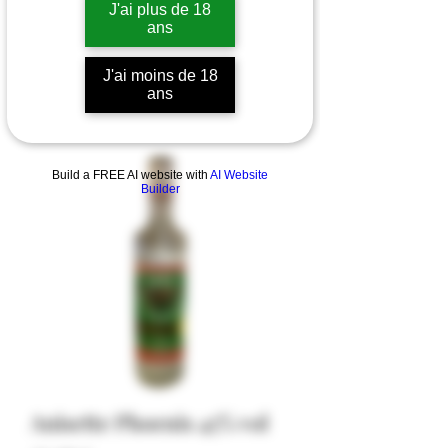
J'ai plus de 18
ans
J'ai moins de 18
ans
Build a FREE AI website with
AI Website
Builder
Anisette Phoenix 45% vol