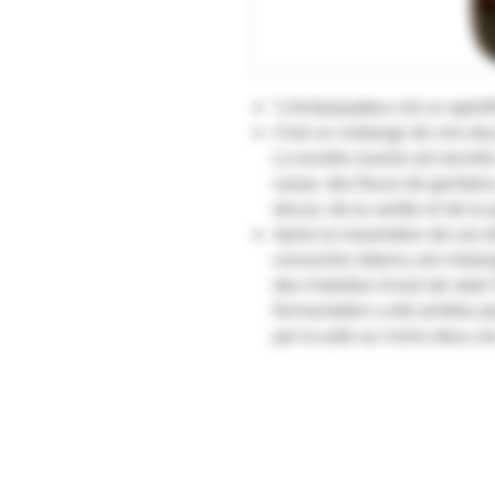
"L'Ambassadeur est un apériti
C'est un mélange de vins dou
La recette exacte est secrète
cacao, des fleurs de gentiane
douce, de la vanille et de la 
Après la macération de ces di
concentré obtenu est mélang
des mistelles (moût de raisin f
fermentation a été arrêtée par
par la suite au moins deux a