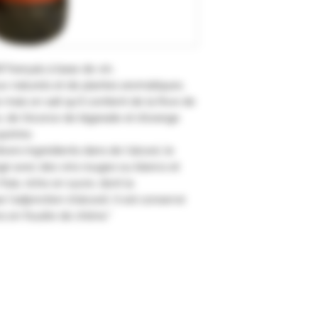
f français à base de vin.
x naturels et de plantes aromatiques.
 mais on sait qu'il contient de la fève de
, de l'écorce de bigarade et d'orange
quinine.
vers ingrédients dans de l'alcool, le
é avec des vins rouges ou blancs et
rais, riche en sucre, dont la
 l'adjonction d'alcool). Il est conservé
ns en foudre de chêne."