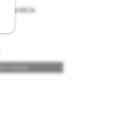
 Apéritif de
 vol
icht verfügbar