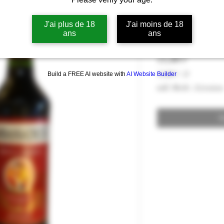
Ambassadeur -
J'ai plus de 18
J'ai moins de 18
Tradition 16%
ans
ans
Preis
15,00 €
15,00 €
/
1l
Build a FREE AI website with
AI Website Builder
15,00 €
inkl. MwSt.
|
Livraison
pro
1
Liter
N