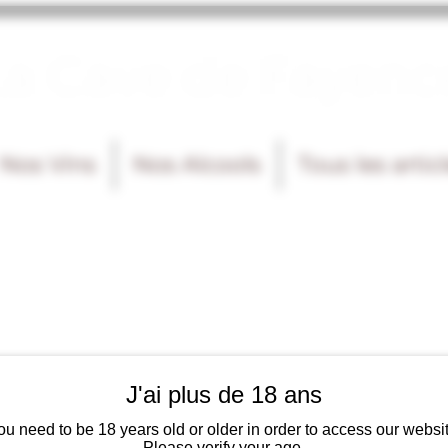
La Cave de Fayenc
Nos Vins
Nos Alcools
Tous les artic
J'ai plus de 18 ans
ou need to be 18 years old or older in order to access our websit
Please verify your age.