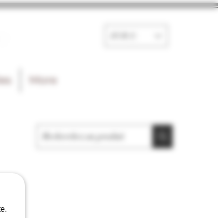
e
EUR (€)
les
More
e.