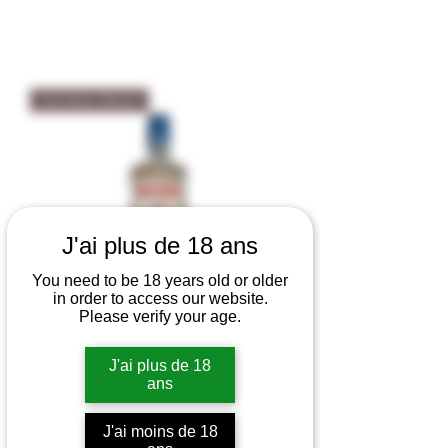
Gin Sans Alcool
J'ai plus de 18 ans
You need to be 18 years old or older
in order to access our website.
Please verify your age.
J'ai plus de 18
Gin Sans Alcool Beefeater
ans
Pris
22,50 €
22,50 €
/
70cl
J'ai moins de 18
2