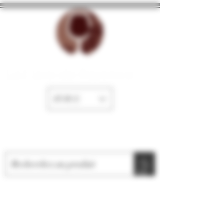
La Cave de Fayence
EUR (€)