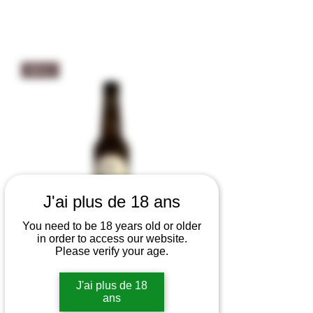
Bière
J'ai plus de 18 ans
You need to be 18 years old or older
in order to access our website.
Please verify your age.
Bière Esterel Blonde Vermentino -
Château du Rouët 4,5% vol
J'ai plus de 18
Pris
ans
3,70 €