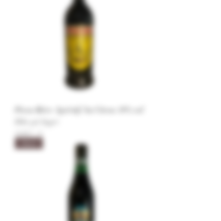
€
p
r
.
7
0
C
e
n
t
i
l
i
Picon Bière Apéritif Au Citron 18% vol
t
e
Ikke på lager
r
18,00 €
/
1l
1
Amer
8
,
0
0
€
p
r
.
1