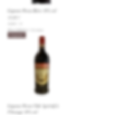
l
i
Liqueur Picon Bière 18% vol
t
e
Pris
18,00 €
r
18,00 €
/
1l
1
Moms Inkluderet
|
Livraison
8
Liqueur
,
0
0
€
p
r
.
1
L
i
t
e
r
Liqueur Picon Club Apéritif à
l'Orange 18% vol