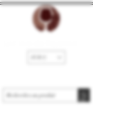
La Cave de Fayence
EUR (€)