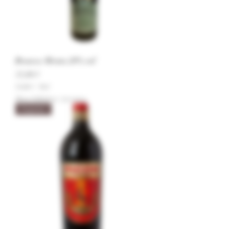
L
i
t
e
r
Branca-Menta 28% vol
Pris
35,00 €
35,00 €
/
70cl
3
Moms Inkluderet
|
Livraison
5
Liqueur
,
0
0
€
p
r
.
7
0
C
e
n
t
i