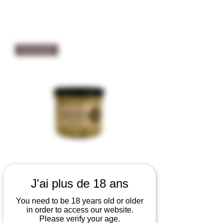
Tartinable
J'ai plus de 18 ans
Les Tartinables Salés Haricots
Courgettes Menthe Citron Féta -
You need to be 18 years old or older
in order to access our website.
Façon C 100gr
Please verify your age.