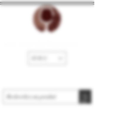
La Cave de Fayence
EUR (€)