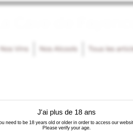
La Cave de Fayenc
Nos Vins
Nos Alcools
Tous les artic
J'ai plus de 18 ans
ou need to be 18 years old or older in order to access our websit
Please verify your age.