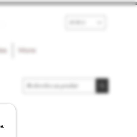
e
EUR (€)
les
More
e.