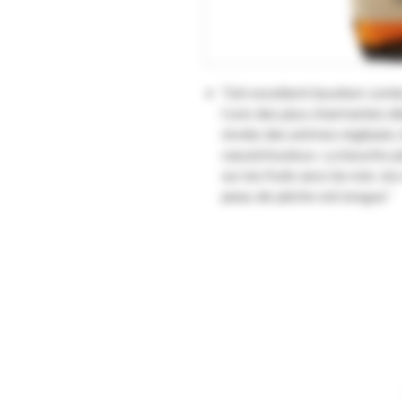
"Cet excellent bourbon conte
l'une des plus charmantes di
révèle des arômes réglissés, 
caoutchouteux. La bouche pl
sur les fruits secs (la noix, les
peau de pêche est longue."