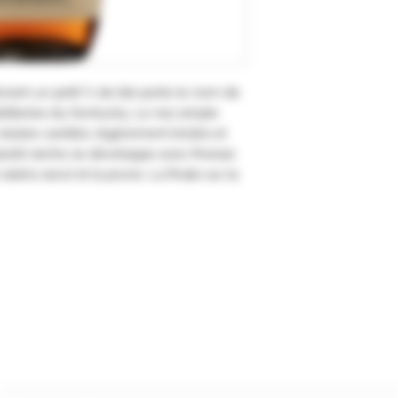
nant un petit % de blé porte le nom de
stilleries du Kentucky. Le nez ample
boisés-vanillés, légèrement brûlés et
utôt sèche se développe avec finesse
 raisins secs) et la prune. La finale sur la
Formulaire d'abonnement