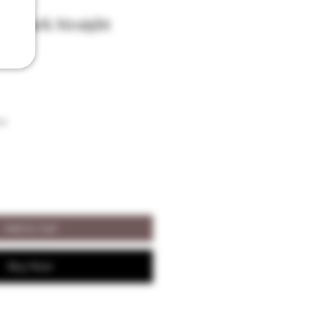
's Mark Straight
vol
on
Add to Cart
Buy Now