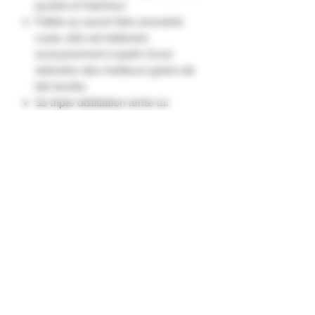
pureté et fraîcheur.
Fidèle au savoir-faire ancestral
russe, elle est élaborée
exclusivement à partir d'une
sélection des meilleurs grains de
blé tendre.
Sa triple distillation lente lui
confère une robe cristalline au
bouquet fruité et subtil.
Dotée d’une texture souple et
légère, elle est idéale pour la
réalisation de cocktails et de
shooters des plus emblématiques
aux plus originaux."