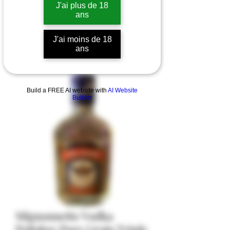
J'ai plus de 18
ans
J'ai moins de 18
ans
Build a FREE AI website with
AI Website
Builder
Mignonnette Vodka
Poliakov Pure Grain Triple