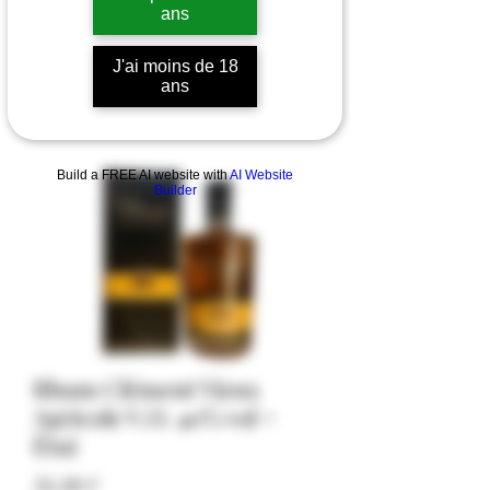
ans
J'ai moins de 18
ans
Build a FREE AI website with
AI Website
Builder
Rhum Clément Vieux
Agricole V.O. 40% vol +
Étui
Price
36,00 €