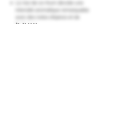
Le nez de ce rhum dévoile une
intensité aromatique remarquable
avec des notes d'épices et de
fruits secs.
La bouche de ce rhum vieux
présente une attaque franche qui
révèle des notes intenses de
boisés et d'épices de type
cannelle ou vanille."
Formulaire d'abonnement
Envoyer