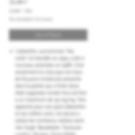
Price
32,00 €
32,00 €
/
70cl
32,00 €
Tax Included
|
Livraison
per
70
Centiliters
Out of Stock
"L’absinthe, surnommée “fée
verte” et interdite en 1915, a été à
nouveau autorisée en 1988. C'est
seulement en 2011 que son taux
de thyuone (molécule présente
dans la plante qui, à forte dose,
était supposée rendre fou) est fixé
à un maximum de 35 mg/kg. Très
apprécié pour son goût d’absinthe
et ses reflets verts, cet alcool a
séduit de nombreux artistes dont
Van Gogh, Baudelaire, Toulouse-
Lautrec, Picasso, Oscar Wilde...