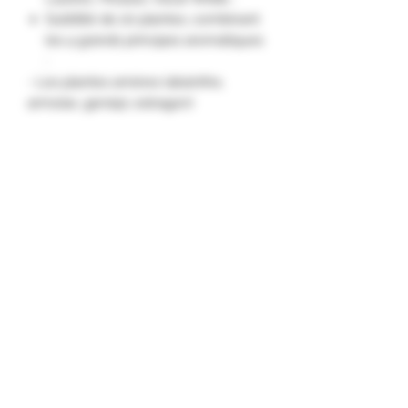
Subtilité de 20 plantes, combinant
les 4 grands principes aromatiques
:
- Les plantes amères (absinthe,
armoise, genépi, estragon)
- Les anisés aux saveurs douces
(anis, coriandre, fenouil, aneth)
- Les plantes balsamique (basilic,
romarin, angélique)
- La menthe poivrée et la verveine."
Formulaire d'abonnement