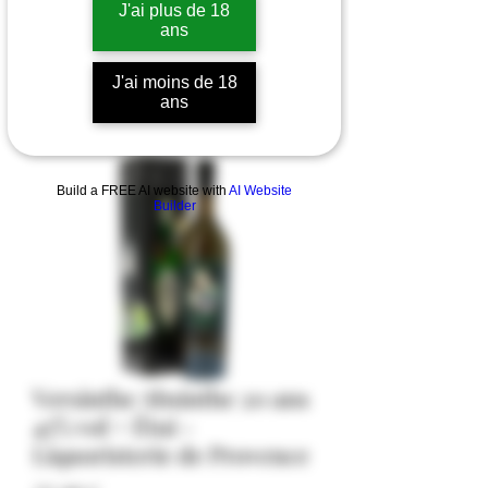
J'ai plus de 18
ans
J'ai moins de 18
ans
Build a FREE AI website with
AI Website
Builder
Versinthe Absinthe 20 ans
45% vol + Étui -
Liquoristerie de Provence