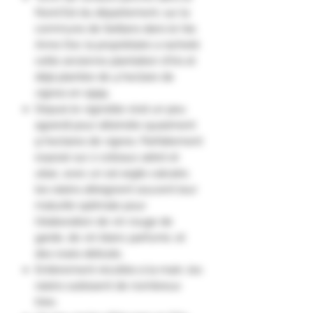
Nord Est du département, sur la
commune de Seillans dans le Var,
Anne Dor, la propriétaire a racheté
cette ancienne plantation d'Iris et
déjà plantée de 4 hectare de
vignes en 1999.
Depuis le vignoble s'est un peu
agrandi pour atteindre quasiment
9 hectares de vignes. Parfaitement
exposé sur 2 coteaux adret et
ubac, avec un sol argilo calcaire,
les raisins atteignent souvent leur
maturité optimale pour
l'élaboration de vin rouge de
garde, de vin blanc parfumé, et
des rosés délicats.
Entièrement récoltés à la main, les
raisins subissent de nombreux
tries.