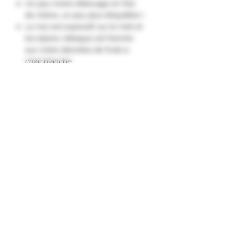
Un peu moins d’élevage en fûts
de chêne, un peu plus d’équilibre !
Le nez est expressif, sur le miel et
les épices, l’attaque est franche
aux notes discrètes de fruits à
chair blanche.
Milieu de bouche et finale sur des
arômes de pain grillé et de
caramel."
Appellation D'Origine Protégée
Côtes de Provence
Cépage
Rolle 100%
PHOTO NON
Elevage de 12 mois dont 80% en
barriques et 20% en cuve
CONTRACTUELLE