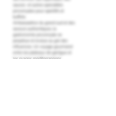
sauces et autres spécialités
provençales pour apéritifs et
buffets.
Ambassadrice du grand sud et des
saveurs authentiques, la
gastronomie provençale se
perpétue et évolue au gré des
influences. Un voyage gourmand
entre les plateaux de garrigue et
les rivages méditerranéens.
Terrine au goût puissant et relevé.
Servir sur des toasts, en sandwich
ou accompagnée d'une salade et
quelques cornichons."
Ingrédients
Canard 33.90% (France), gorge de