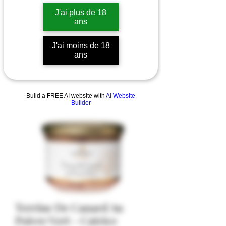
J'ai plus de 18
ans
J'ai moins de 18
ans
Build a FREE AI website with
AI Website
Builder
Terrine De Canard Au
Poivre Vert - Catrice