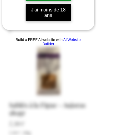
J'ai moins de 18
ans
Build a FREE AI website with
AI Website
Builder
Sablés à la Figue - Aujoras
180gr
Price
7,50 €
7,50 €
/
180g