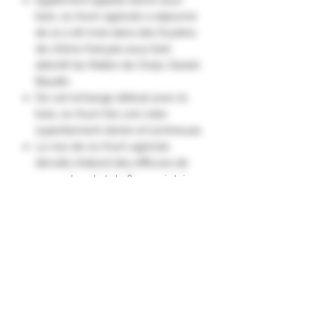
bois, ce rhum agricole a séjourné
de 12 à 18 mois dans des foudres
de chêne français sous l’œil
attentif du Maître de Chais, Daniel
Baudin.
De cet échange délicat avec le
bois, ce rhum tire une robe
superbement dorée et lumineuse.
Le nez de ce rhum agricole
dévoile d'abord des effluves de
sucre chaud et de fleurs séchées.
Des notes épicées apparaissent
dans un second temps.
Bouche : Les saveurs gourmandes
et délicates de caramel, de lait et
de pain grillé s'harmonisent
remarquablement.
La finale de ce rhum exprime
pleinement des notes fruitées."