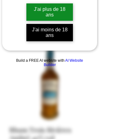
J'ai plus de 18
ans
J'ai moins de 18
ans
Build a FREE AI website with
AI Website
Builder
Rhum Trois Rivières
Ambré 40% vol